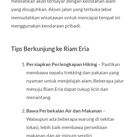
melelahkan akan terbayar dengan keindahan alam
yang disuguhkan. Akses jalan yang terbuka lebar
memudahkan wisatawan untuk mencapai tempat ini
menggunakan kendaraan pribadi.
Tips Berkunjung ke Riam Eria
Persiapkan Perlengkapan Hiking
– Pastikan
membawa sepatu trekking dan pakaian yang
nyaman untuk menjelajah alam. Beberapa jalur
menuju Riam Eria dapat cukup licin dan
menantang.
Bawa Perbekalan Air dan Makanan
–
Walaupun ada beberapa warung di sekitar
lokasi, lebih baik membawa persediaan
makanan dan air minum sendiri.