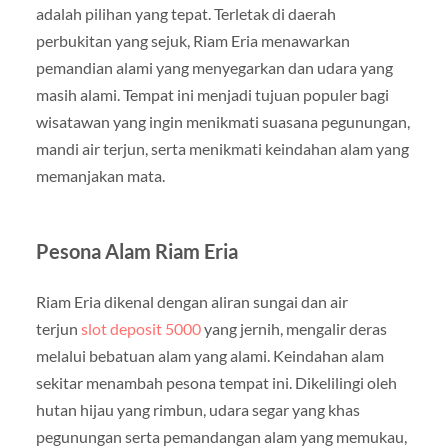
adalah pilihan yang tepat. Terletak di daerah
perbukitan yang sejuk, Riam Eria menawarkan
pemandian alami yang menyegarkan dan udara yang
masih alami. Tempat ini menjadi tujuan populer bagi
wisatawan yang ingin menikmati suasana pegunungan,
mandi air terjun, serta menikmati keindahan alam yang
memanjakan mata.
Pesona Alam Riam Eria
Riam Eria dikenal dengan aliran sungai dan air
terjun
slot deposit 5000
yang jernih, mengalir deras
melalui bebatuan alam yang alami. Keindahan alam
sekitar menambah pesona tempat ini. Dikelilingi oleh
hutan hijau yang rimbun, udara segar yang khas
pegunungan serta pemandangan alam yang memukau,