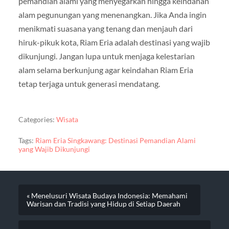
pemandian alami yang menyegarkan hingga keindahan
alam pegunungan yang menenangkan. Jika Anda ingin
menikmati suasana yang tenang dan menjauh dari
hiruk-pikuk kota, Riam Eria adalah destinasi yang wajib
dikunjungi. Jangan lupa untuk menjaga kelestarian
alam selama berkunjung agar keindahan Riam Eria
tetap terjaga untuk generasi mendatang.
Categories:
Wisata
Tags:
Riam Eria Singkawang: Destinasi Pemandian Alami
yang Wajib Dikunjungi
« Menelusuri Wisata Budaya Indonesia: Memahami
Warisan dan Tradisi yang Hidup di Setiap Daerah