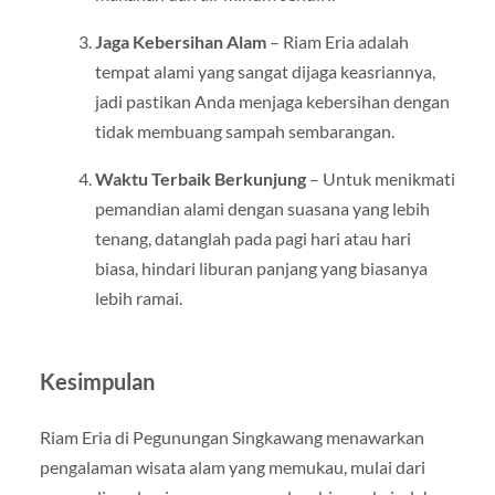
Jaga Kebersihan Alam
– Riam Eria adalah
tempat alami yang sangat dijaga keasriannya,
jadi pastikan Anda menjaga kebersihan dengan
tidak membuang sampah sembarangan.
Waktu Terbaik Berkunjung
– Untuk menikmati
pemandian alami dengan suasana yang lebih
tenang, datanglah pada pagi hari atau hari
biasa, hindari liburan panjang yang biasanya
lebih ramai.
Kesimpulan
Riam Eria di Pegunungan Singkawang menawarkan
pengalaman wisata alam yang memukau, mulai dari