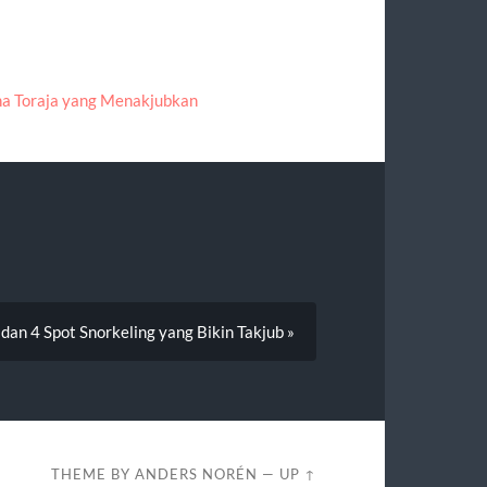
na Toraja yang Menakjubkan
an 4 Spot Snorkeling yang Bikin Takjub »
THEME BY
ANDERS NORÉN
—
UP ↑