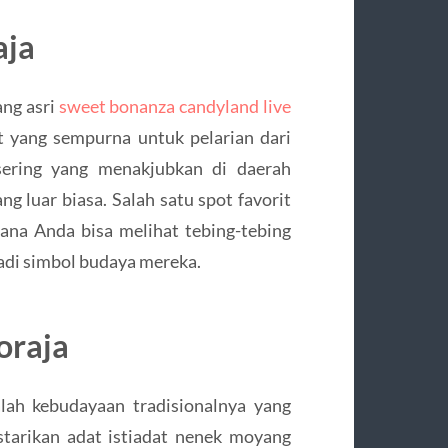
aja
ang asri
sweet bonanza candyland live
 yang sempurna untuk pelarian dari
sering yang menakjubkan di daerah
 luar biasa. Salah satu spot favorit
na Anda bisa melihat tebing-tebing
adi simbol budaya mereka.
oraja
lah kebudayaan tradisionalnya yang
starikan adat istiadat nenek moyang