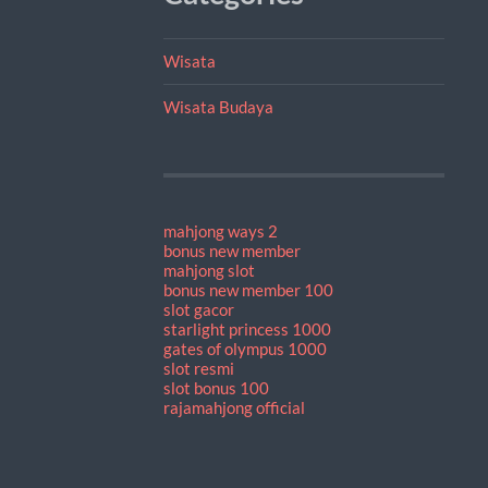
Wisata
Wisata Budaya
mahjong ways 2
bonus new member
mahjong slot
bonus new member 100
slot gacor
starlight princess 1000
gates of olympus 1000
slot resmi
slot bonus 100
rajamahjong official