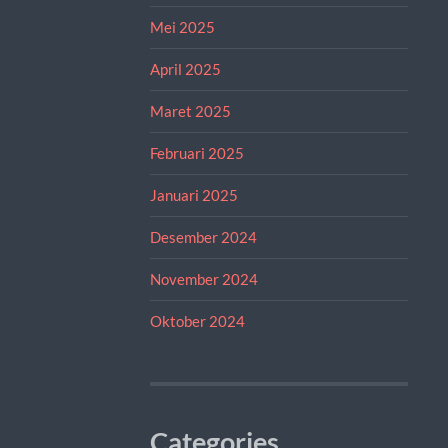
Mei 2025
April 2025
Maret 2025
Februari 2025
Januari 2025
Desember 2024
November 2024
Oktober 2024
Categories