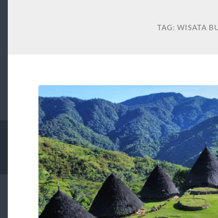
TAG:
WISATA B