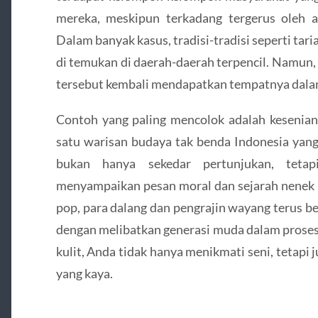
mereka, meskipun terkadang tergerus oleh ar
Dalam banyak kasus, tradisi-tradisi seperti tari
di temukan di daerah-daerah terpencil. Namun,
tersebut kembali mendapatkan tempatnya dala
Contoh yang paling mencolok adalah kesenian 
satu warisan budaya tak benda Indonesia yang
bukan hanya sekedar pertunjukan, teta
menyampaikan pesan moral dan sejarah nenek
pop, para dalang dan pengrajin wayang terus 
dengan melibatkan generasi muda dalam prose
kulit, Anda tidak hanya menikmati seni, tetapi
yang kaya.