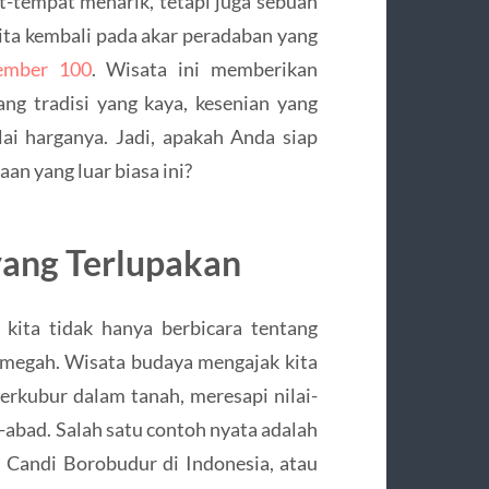
t-tempat menarik, tetapi juga sebuah
a kembali pada akar peradaban yang
ember 100
. Wisata ini memberikan
ng tradisi yang kaya, kesenian yang
ai harganya. Jadi, apakah Anda siap
n yang luar biasa ini?
yang Terlupakan
 kita tidak hanya berbicara tentang
 megah. Wisata budaya mengajak kita
erkubur dalam tanah, meresapi nilai-
d-abad. Salah satu contoh nyata adalah
ti Candi Borobudur di Indonesia, atau