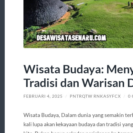
Wisata Budaya: Men
Tradisi dan Warisan 
FEBRUARI 4, 2025
/
PNTRQTW RNKASYFCX
/
0
Wisata Budaya, Dalam dunia yang semakin terh
kali lupa akan kekayaan budaya dan tradisi yan