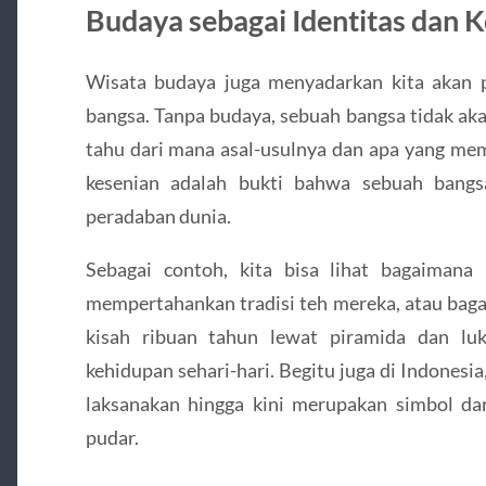
Budaya sebagai Identitas dan 
Wisata budaya juga menyadarkan kita akan p
bangsa. Tanpa budaya, sebuah bangsa tidak aka
tahu dari mana asal-usulnya dan apa yang mem
kesenian adalah bukti bahwa sebuah bang
peradaban dunia.
Sebagai contoh, kita bisa lihat bagaiman
mempertahankan tradisi teh mereka, atau ba
kisah ribuan tahun lewat piramida dan lu
kehidupan sehari-hari. Begitu juga di Indonesi
laksanakan hingga kini merupakan simbol da
pudar.