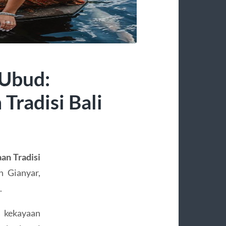
 Ubud:
radisi Bali
an Tradisi
 Gianyar,
.
 kekayaan