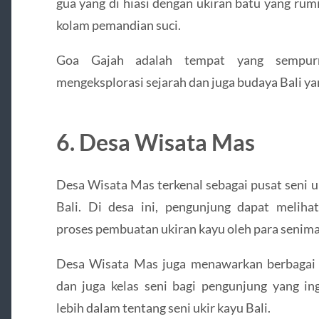
gua yang di hiasi dengan ukiran batu yang rumi
kolam pemandian suci.
Goa Gajah adalah tempat yang sempur
mengeksplorasi sejarah dan juga budaya Bali ya
6. Desa Wisata Mas
Desa Wisata Mas terkenal sebagai pusat seni uk
Bali. Di desa ini, pengunjung dapat meliha
proses pembuatan ukiran kayu oleh para senima
Desa Wisata Mas juga menawarkan berbagai
dan juga kelas seni bagi pengunjung yang ing
lebih dalam tentang seni ukir kayu Bali.