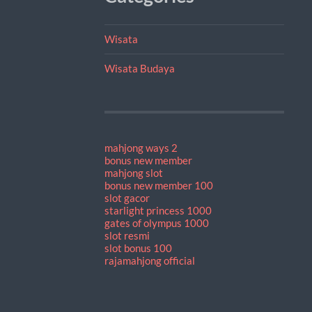
Wisata
Wisata Budaya
mahjong ways 2
bonus new member
mahjong slot
bonus new member 100
slot gacor
starlight princess 1000
gates of olympus 1000
slot resmi
slot bonus 100
rajamahjong official