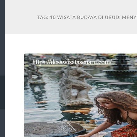
TAG:
10 WISATA BUDAYA DI UBUD: MENY