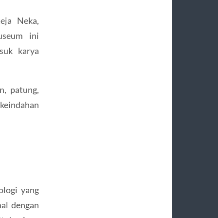
eja Neka,
useum ini
suk karya
n, patung,
 keindahan
ologi yang
nal dengan