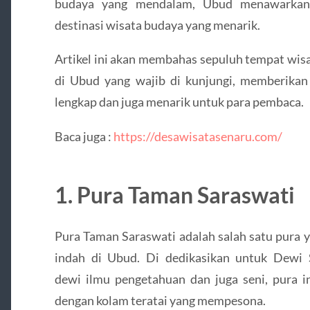
budaya yang mendalam, Ubud menawarkan
destinasi wisata budaya yang menarik.
Artikel ini akan membahas sepuluh tempat wis
di Ubud yang wajib di kunjungi, memberikan
lengkap dan juga menarik untuk para pembaca.
Baca juga :
https://desawisatasenaru.com/
1. Pura Taman Saraswati
Pura Taman Saraswati adalah salah satu pura y
indah di Ubud. Di dedikasikan untuk Dewi 
dewi ilmu pengetahuan dan juga seni, pura in
dengan kolam teratai yang mempesona.